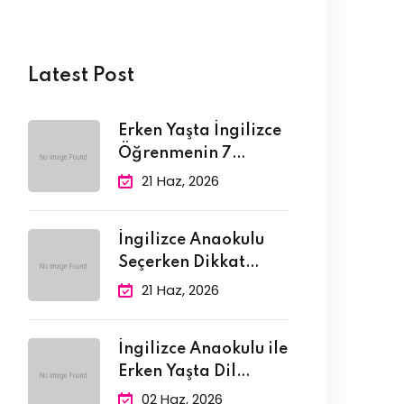
Latest Post
Erken Yaşta İngilizce
Öğrenmenin 7
Bilimsel Faydası
21 Haz, 2026
İngilizce Anaokulu
Seçerken Dikkat
Edilmesi Gereken 10
21 Haz, 2026
İngilizce Anaokulu ile
Erken Yaşta Dil
Edinimi:
02 Haz, 2026