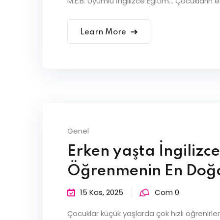
M.E.B. Uyumlu İngilizce Eğitim… Çocukların 
Learn More
Genel
Erken yaşta İngilizce
Öğrenmenin En Doğ
15 Kas, 2025
Com 0
Çocuklar küçük yaşlarda çok hızlı öğrenirler. 