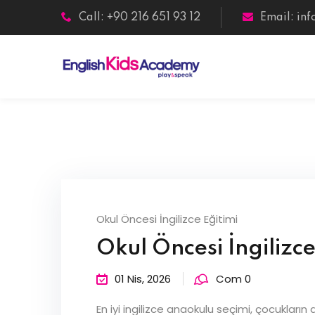
Skip
Call: +90 216 651 93 12
Email:
in
to
content
Okul Öncesi İngilizce Eğitimi
Okul Öncesi İngilizc
01 Nis, 2026
Com 0
En iyi ingilizce anaokulu seçimi, çocukların d