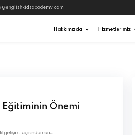
fo@englishkidsacademy.com
Hakkımızda
Hizmetlerimiz
Sign in
Sign up
Sign in
Don’t have an account?
Sign up
e Eğitiminin Önemi
il gelişimi açısından en...