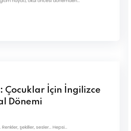
eğitim hayatı, okul öncesi dönemden...
: Çocuklar İçin İngilizce
al Dönemi
Renkler, şekiller, sesler… Hepsi...