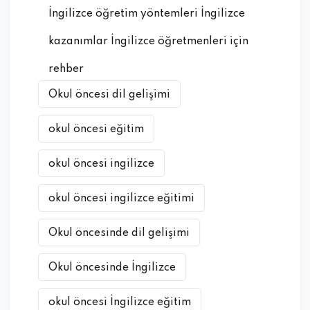
İngilizce öğretim yöntemleri İngilizce
kazanımlar İngilizce öğretmenleri için
rehber
Okul öncesi dil gelişimi
okul öncesi eğitim
okul öncesi ingilizce
okul öncesi ingilizce eğitimi
Okul öncesinde dil gelişimi
Okul öncesinde İngilizce
okul öncesi İngilizce eğitim