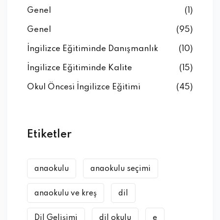
Genel
(1)
Genel
(95)
İngilizce Eğitiminde Danışmanlık
(10)
İngilizce Eğitiminde Kalite
(15)
Okul Öncesi İngilizce Eğitimi
(45)
Etiketler
anaokulu
anaokulu seçimi
anaokulu ve kreş
dil
Dil Gelişimi
dil okulu
e