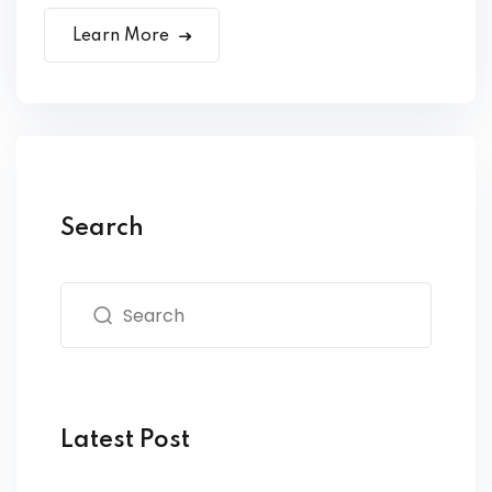
Learn More
Search
Latest Post