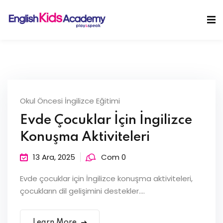
Skip
to
Sign in
Sign up
content
Sign in
Don’t have an account?
Sign up
Okul Öncesi İngilizce Eğitimi
Evde Çocuklar İçin İngilizce
Konuşma Aktiviteleri
13 Ara, 2025
Com 0
Lost your password?
Remember me
Evde çocuklar için İngilizce konuşma aktiviteleri,
çocukların dil gelişimini destekler....
Learn More