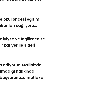
e okul öncesi eğitim
mkanları sağlıyoruz.
 iyiyse ve İngilizcenize
kariyer ile sizleri
a ediyoruz. Mailinizde
 olmadığı hakkında
niz başvurunuza mutlaka