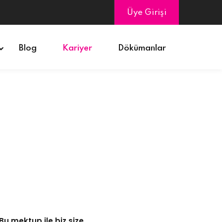
Üye Girişi
Blog
Kariyer
Dökümanlar
 Bu mektup ile biz size