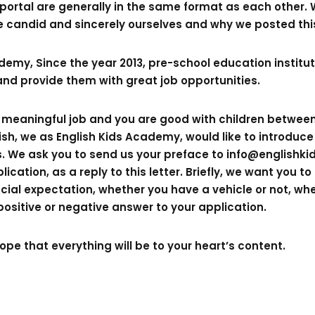
s portal are generally in the same format as each other. W
e candid and sincerely ourselves and why we posted this
emy, Since the year 2013, pre-school education institut
and provide them with great job opportunities.
 a meaningful job and you are good with children between
ish, we as English Kids Academy, would like to introduc
s. We ask you to send us your preface to
info@englishk
lication, as a reply to this letter. Briefly, we want you 
ncial expectation, whether you have a vehicle or not, wh
 positive or negative answer to your application.
ope that everything will be to your heart’s content.