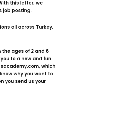
ith this letter, we
 job posting.
ions all across Turkey,
 the ages of 2 and 6
e you to a new and fun
idsacademy.com
, which
to know why you want to
en you send us your