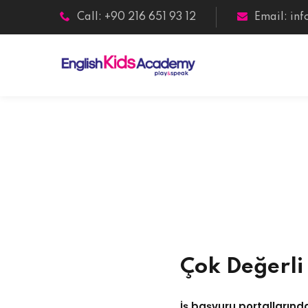
Call: +90 216 651 93 12
Email:
in
Çok Değerli
İş başvuru portallarında