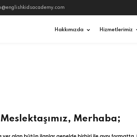
fo@englishkidsacademy.com
Hakkımızda
Hizmetlerimiz
Sign in
Sign up
Sign in
Don’t have an account?
Sign up
 Meslektaşımız, Merhaba;
 yer alan bütün ilanlar genelde birbiri ile aynı formatta.