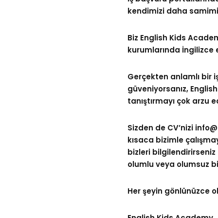
kendimizi daha samimi v
Biz English Kids Acade
kurumlarında İngilizce e
Gerçekten anlamlı bir iş
güveniyorsanız, English
tanıştırmayı çok arzu e
Sizden de CV’nizi
info
kısaca bizimle çalışmay
bizleri bilgilendirirsen
olumlu veya olumsuz bir
Her şeyin gönlünüzce olm
English Kids Academy