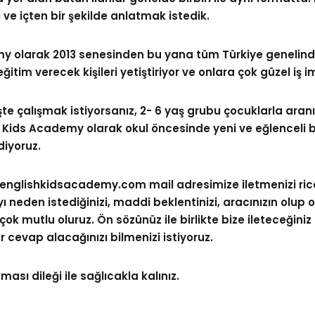
e içten bir şekilde anlatmak istedik.
Lost your password?
Remember me
my olarak 2013 senesinden bu yana tüm Türkiye genelind
ğitim verecek kişileri yetiştiriyor ve onlara çok güzel iş i
te çalışmak istiyorsanız, 2- 6 yaş grubu çocuklarla aranız
 Kids Academy olarak okul öncesinde yeni ve eğlenceli bir 
diyoruz.
@englishkidsacademy.com
mail adresimize iletmenizi ric
ı neden istediğinizi, maddi beklentinizi, aracınızın olup
iz çok mutlu oluruz. Ön sözünüz ile birlikte bize ileteceği
 cevap alacağınızı bilmenizi istiyoruz.
ası dileği ile sağlıcakla kalınız.