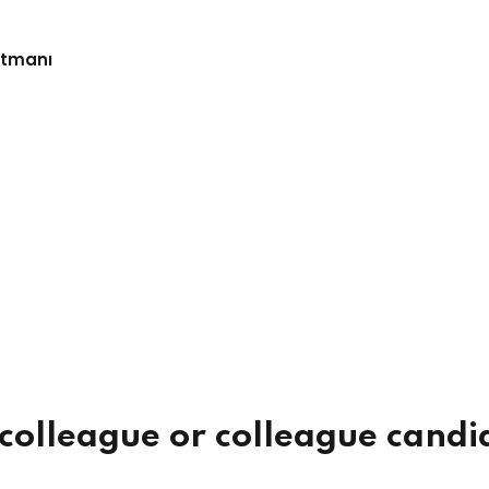
rtmanı
 colleague or colleague candi