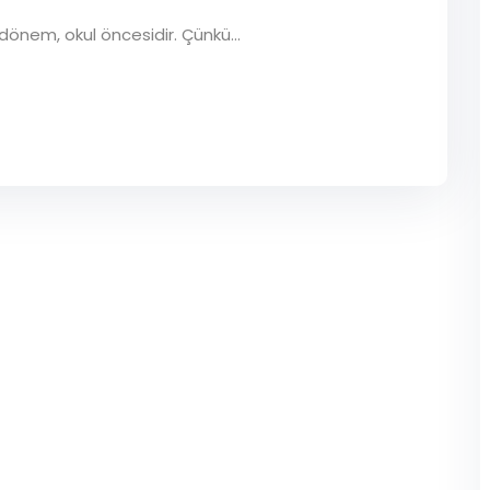
önem, okul öncesidir. Çünkü...
Lost your password?
Remember me