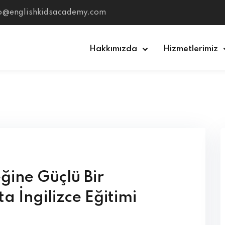
fo@englishkidsacademy.com
Hakkımızda
Hizmetlerimiz
Sign in
Sign up
Sign in
Don’t have an account?
Sign up
ine Güçlü Bir
a İngilizce Eğitimi