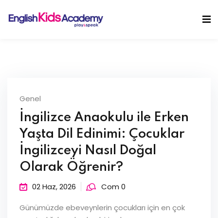
Skip
to
Sign in
Sign up
content
Sign in
Don’t have an account?
Sign up
Genel
İngilizce Anaokulu ile Erken
Yaşta Dil Edinimi: Çocuklar
İngilizceyi Nasıl Doğal
Olarak Öğrenir?
Lost your password?
Remember me
02 Haz, 2026
Com 0
Günümüzde ebeveynlerin çocukları için en çok