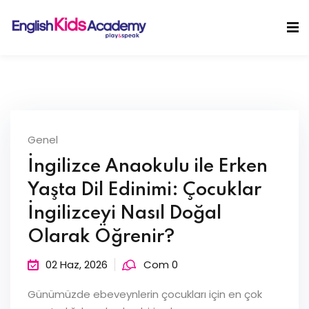
Skip
to
Sign in
Sign up
content
Sign in
Don’t have an account?
Sign up
Genel
İngilizce Anaokulu ile Erken
Yaşta Dil Edinimi: Çocuklar
İngilizceyi Nasıl Doğal
Olarak Öğrenir?
Lost your password?
Remember me
02 Haz, 2026
Com 0
Günümüzde ebeveynlerin çocukları için en çok