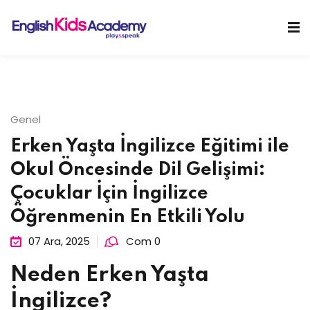
Skip
to
Sign in
Sign up
content
Sign in
Don’t have an account?
Sign up
Genel
Erken Yaşta İngilizce Eğitimi ile
Okul Öncesinde Dil Gelişimi:
Çocuklar İçin İngilizce
Öğrenmenin En Etkili Yolu
Lost your password?
Remember me
07 Ara, 2025
Com 0
Neden Erken Yaşta
İngilizce?