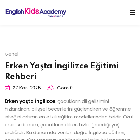
Skip
to
Sign in
Sign up
content
Sign in
Don’t have an account?
Sign up
Genel
Erken Yaşta İngilizce Eğitimi
Rehberi
27 Kas, 2025
Com 0
Erken yaşta İngilizce
, çocukların dil gelişimini
Lost your password?
Remember me
hızlandıran, bilişsel becerilerini güçlendiren ve öğrenme
isteğini artıran en etkili eğitim modellerinden biridir. Okul
öncesi dönem, çocukların dili en hızlı öğrendiği yaş
aralığıdır. Bu dönemde verilen doğru İngilizce eğitimi,