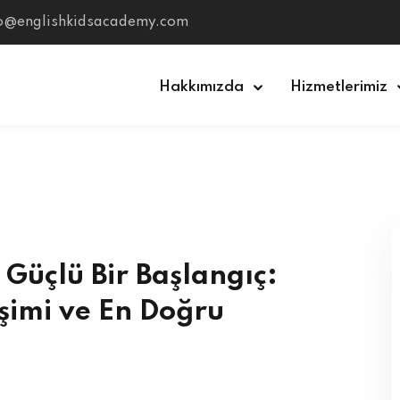
fo@englishkidsacademy.com
Hakkımızda
Hizmetlerimiz
Sign in
Sign up
Sign in
Don’t have an account?
Sign up
e Güçlü Bir Başlangıç:
şimi ve En Doğru