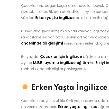
Çocuklarımız bugün küçük ama hayalleri büyük. On
çizmek isterler. Bizden bekledikleri şey ise sadec
yüzden
Erken yaşta İngilizce
artık bir tercih deği
Dünya değişiyor, iletişim sınırları kalkıyor. İngili
rahat ifade ediyor, özgüvenleri artıyor ve akad
öncesinde dil gelişimi
sürecinde verilen doğru eğ
Bu yazıda,
Çocuklar için İngilizce
eğitimine dair m
Ayrıca
M.E.B. uyumlu İngilizce eğitim
ve
En iyi 
rehberlik edecek bilgiler paylaşıyoruz.
Erken Yaşta İngilizc
Çocukların beyni özellikle 0–6 yaş arasında adeta 
en verimli zamandır.
Erken yaşta İngilizce
öğrene