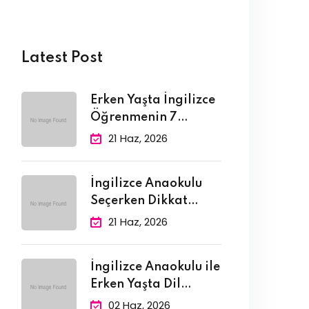
Latest Post
Erken Yaşta İngilizce
Öğrenmenin 7
Bilimsel Faydası
21 Haz, 2026
İngilizce Anaokulu
Seçerken Dikkat
Edilmesi Gereken 10
21 Haz, 2026
İngilizce Anaokulu ile
Erken Yaşta Dil
Edinimi:
02 Haz, 2026