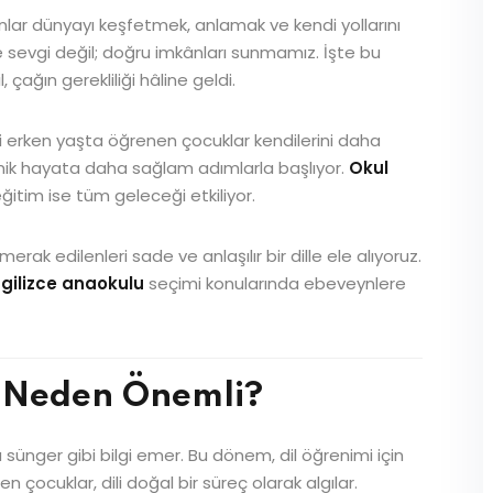
lar dünyayı keşfetmek, anlamak ve kendi yollarını
e sevgi değil; doğru imkânları sunmamız. İşte bu
Lost your password?
Remember me
l, çağın gerekliliği hâline geldi.
zceyi erken yaşta öğrenen çocuklar kendilerini daha
emik hayata daha sağlam adımlarla başlıyor.
Okul
itim ise tüm geleceği etkiliyor.
erak edilenleri sade ve anlaşılır bir dille ele alıyoruz.
İngilizce anaokulu
seçimi konularında ebeveynlere
e Neden Önemli?
sünger gibi bilgi emer. Bu dönem, dil öğrenimi için
n çocuklar, dili doğal bir süreç olarak algılar.