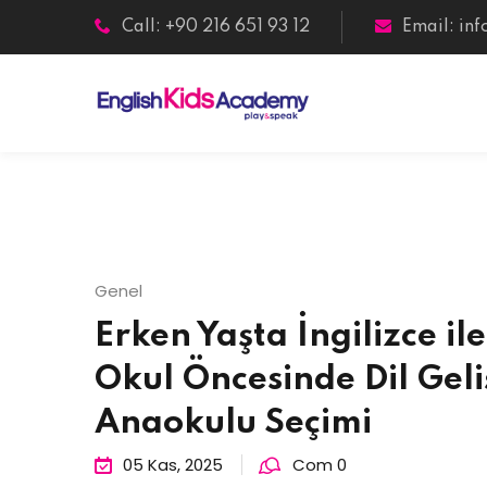
Skip
Call: +90 216 651 93 12
Email:
in
to
content
Genel
Erken Yaşta İngilizce il
Okul Öncesinde Dil Geli
Anaokulu Seçimi
05 Kas, 2025
Com 0