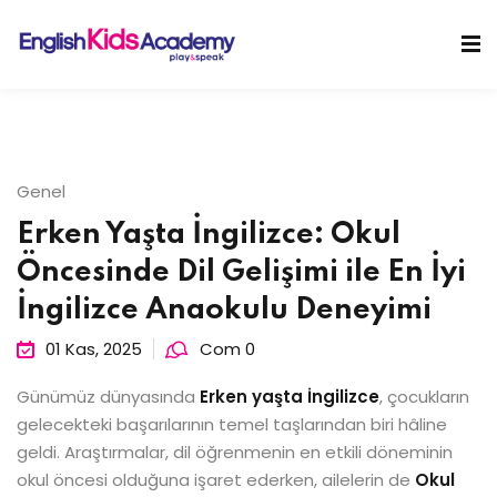
Skip
to
Sign in
Sign up
content
Sign in
Don’t have an account?
Sign up
Genel
Erken Yaşta İngilizce: Okul
Öncesinde Dil Gelişimi ile En İyi
İngilizce Anaokulu Deneyimi
01 Kas, 2025
Com 0
Lost your password?
Remember me
Günümüz dünyasında
Erken yaşta İngilizce
, çocukların
gelecekteki başarılarının temel taşlarından biri hâline
geldi. Araştırmalar, dil öğrenmenin en etkili döneminin
okul öncesi olduğuna işaret ederken, ailelerin de
Okul