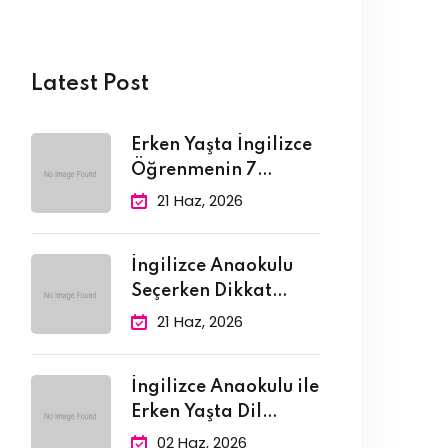
Latest Post
Erken Yaşta İngilizce
Öğrenmenin 7
Bilimsel Faydası
21 Haz, 2026
İngilizce Anaokulu
Seçerken Dikkat
Edilmesi Gereken 10
21 Haz, 2026
İngilizce Anaokulu ile
Erken Yaşta Dil
Edinimi:
02 Haz, 2026