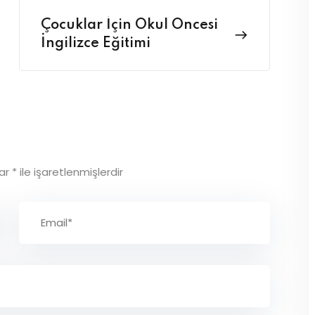
Çocuklar İçin Okul Öncesi
İngilizce Eğitimi
lar
*
ile işaretlenmişlerdir