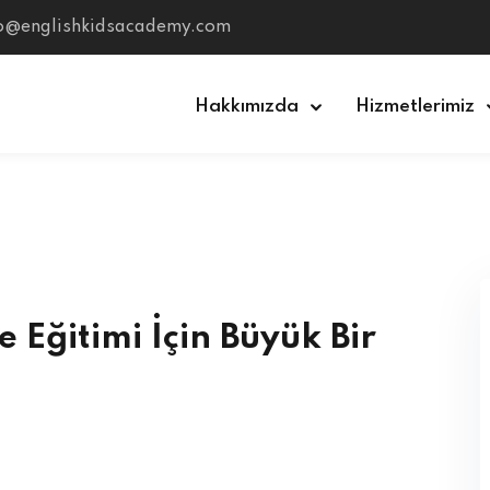
fo@englishkidsacademy.com
Hakkımızda
Hizmetlerimiz
Sign in
Sign up
Sign in
Don’t have an account?
Sign up
 Eğitimi İçin Büyük Bir