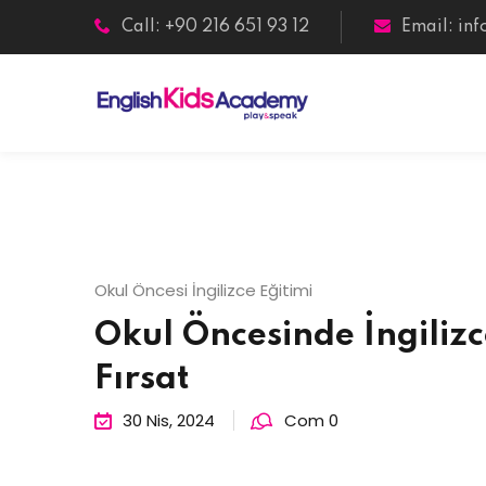
Skip
Call: +90 216 651 93 12
Email:
in
to
content
Okul Öncesi İngilizce Eğitimi
Okul Öncesinde İngilizce
Fırsat
30 Nis, 2024
Com 0