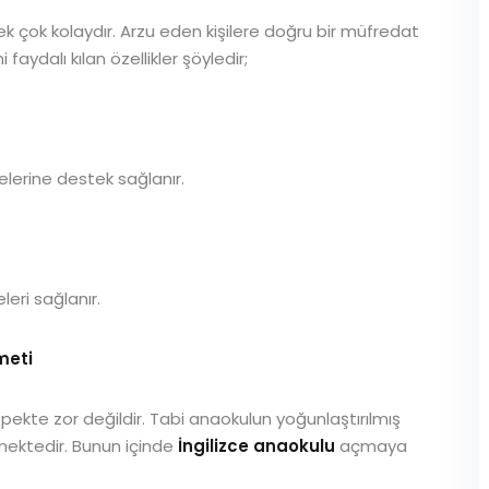
k çok kolaydır. Arzu eden kişilere doğru bir müfredat
faydalı kılan özellikler şöyledir;
elerine destek sağlanır.
eri sağlanır.
zmeti
ekte zor değildir. Tabi anaokulun yoğunlaştırılmış
lmektedir. Bunun içinde
İngilizce anaokulu
açmaya