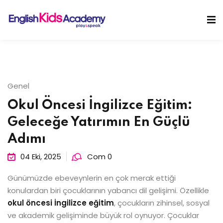
Skip
to
Sign in
Sign up
content
Sign in
Don’t have an account?
Sign up
Genel
Okul Öncesi İngilizce Eğitim:
Geleceğe Yatırımın En Güçlü
Adımı
04 Eki, 2025
Com 0
Lost your password?
Remember me
Günümüzde ebeveynlerin en çok merak ettiği
konulardan biri çocuklarının yabancı dil gelişimi. Özellikle
okul öncesi İngilizce eğitim
, çocukların zihinsel, sosyal
ve akademik gelişiminde büyük rol oynuyor. Çocuklar