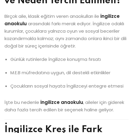
ve Neden Tercih Edilmeli?
Birçok aile, klasik eğitim veren anaokulları ile
İngilizce
anaokulu
arasındaki farkı merak ediyor. İngilizce odaklı
kurumlar, çocuklara yalnızca oyun ve sosyal beceriler
kazandırmakla kalmaz; aynı zamanda onlara ikinci bir dili
doğal bir süreç içerisinde öğretir.
Günlük rutinlerde İngilizce konuşma fırsatı
M.E.B müfredatına uygun, dil destekli etkinlikler
Çocukların sosyal hayata İngilizceyi entegre etmesi
İşte bu nedenle
İngilizce anaokulu
, aileler için giderek
daha fazla tercih edilen bir seçenek haline geliyor.
İngilizce Kreş ile Fark