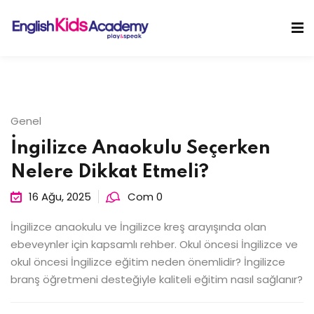
Skip
to
Sign in
Sign up
content
Sign in
Don’t have an account?
Sign up
Genel
İngilizce Anaokulu Seçerken
Nelere Dikkat Etmeli?
16 Ağu, 2025
Com 0
İngilizce anaokulu ve İngilizce kreş arayışında olan
Lost your password?
Remember me
ebeveynler için kapsamlı rehber. Okul öncesi İngilizce ve
okul öncesi İngilizce eğitim neden önemlidir? İngilizce
branş öğretmeni desteğiyle kaliteli eğitim nasıl sağlanır?