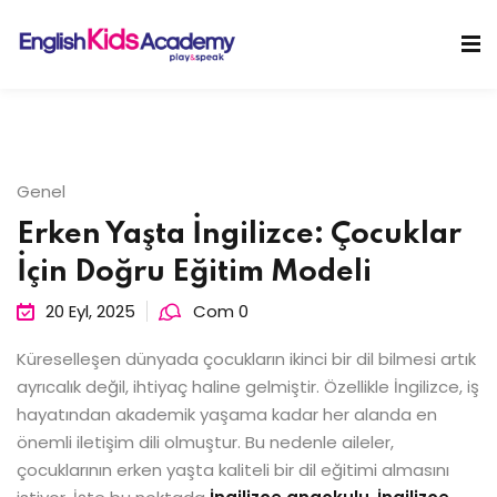
Skip
to
Sign in
Sign up
content
Sign in
Don’t have an account?
Sign up
Genel
Erken Yaşta İngilizce: Çocuklar
İçin Doğru Eğitim Modeli
20 Eyl, 2025
Com 0
Küreselleşen dünyada çocukların ikinci bir dil bilmesi artık
Lost your password?
Remember me
ayrıcalık değil, ihtiyaç haline gelmiştir. Özellikle İngilizce, iş
hayatından akademik yaşama kadar her alanda en
önemli iletişim dili olmuştur. Bu nedenle aileler,
çocuklarının erken yaşta kaliteli bir dil eğitimi almasını