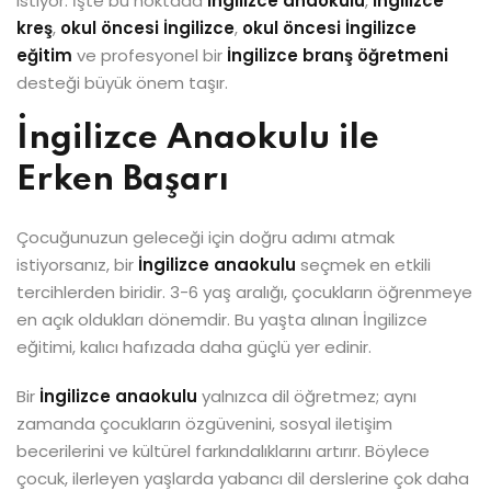
istiyor. İşte bu noktada
İngilizce anaokulu
,
İngilizce
kreş
,
okul öncesi İngilizce
,
okul öncesi İngilizce
eğitim
ve profesyonel bir
İngilizce branş öğretmeni
desteği büyük önem taşır.
İngilizce Anaokulu ile
Erken Başarı
Çocuğunuzun geleceği için doğru adımı atmak
istiyorsanız, bir
İngilizce anaokulu
seçmek en etkili
tercihlerden biridir. 3-6 yaş aralığı, çocukların öğrenmeye
en açık oldukları dönemdir. Bu yaşta alınan İngilizce
eğitimi, kalıcı hafızada daha güçlü yer edinir.
Bir
İngilizce anaokulu
yalnızca dil öğretmez; aynı
zamanda çocukların özgüvenini, sosyal iletişim
becerilerini ve kültürel farkındalıklarını artırır. Böylece
çocuk, ilerleyen yaşlarda yabancı dil derslerine çok daha