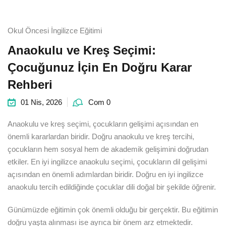
Sign up
Already have an account?
Sign in
e Eğitim
Okul Öncesi İngilizce Eğitimi
Anaokulu ve Kreş Seçimi:
İngilizce Eğiticinin
Çocuğunuz İçin En Doğru Karar
Rehberi
01 Nis, 2026
Com 0
Anaokulu ve kreş seçimi, çocukların gelişimi açısından en
önemli kararlardan biridir. Doğru anaokulu ve kreş tercihi,
çocukların hem sosyal hem de akademik gelişimini doğrudan
etkiler. En iyi ingilizce anaokulu seçimi, çocukların dil gelişimi
açısından en önemli adımlardan biridir. Doğru en iyi ingilizce
anaokulu tercih edildiğinde çocuklar dili doğal bir şekilde öğrenir.
Günümüzde eğitimin çok önemli olduğu bir gerçektir. Bu eğitimin
doğru yaşta alınması ise ayrıca bir önem arz etmektedir.