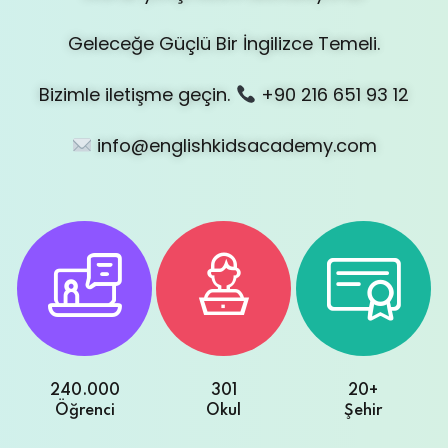
Sign up
Geleceğe Güçlü Bir İngilizce Temeli.
Already have an account?
Sign in
Bizimle iletişme geçin.
+90 216 651 93 12
info@englishkidsacademy.com
240.000
301
20+
Öğrenci
Okul
Şehir