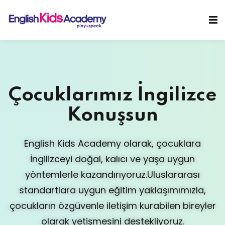
Sign in
Sign up
Sign in
Don’t have an account?
Sign up
Çocuklarımız İngilizce
Konuşsun
English Kids Academy olarak, çocuklara
İngilizceyi doğal, kalıcı ve yaşa uygun
Lost your password?
Remember me
yöntemlerle kazandırıyoruz.
Uluslararası
standartlara uygun eğitim yaklaşımımızla,
çocukların özgüvenle iletişim kurabilen bireyler
olarak yetişmesini destekliyoruz.