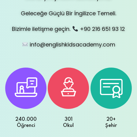
Sign up
Geleceğe Güçlü Bir İngilizce Temeli.
Already have an account?
Sign in
Bizimle iletişme geçin.
+90 216 651 93 12
info@englishkidsacademy.com
240.000
301
20+
Öğrenci
Okul
Şehir