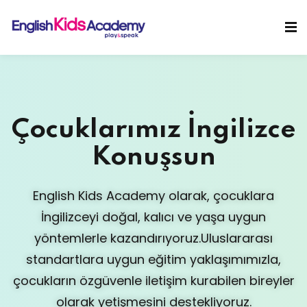
Sign in
Sign up
Sign in
Don’t have an account?
Sign up
Çocuklarımız İngilizce
Konuşsun
English Kids Academy olarak, çocuklara
İngilizceyi doğal, kalıcı ve yaşa uygun
Lost your password?
Remember me
yöntemlerle kazandırıyoruz.
Uluslararası
standartlara uygun eğitim yaklaşımımızla,
çocukların özgüvenle iletişim kurabilen bireyler
olarak yetişmesini destekliyoruz.