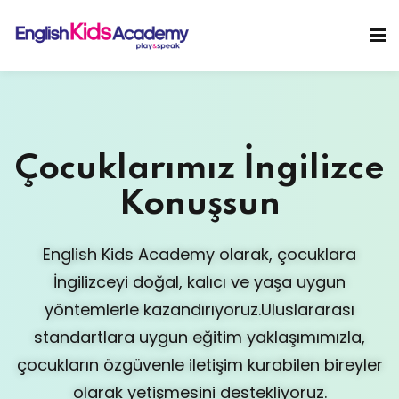
Sign in
Sign up
Sign in
Don’t have an account?
Sign up
Çocuklarımız İngilizce
Konuşsun
English Kids Academy olarak, çocuklara
İngilizceyi doğal, kalıcı ve yaşa uygun
Lost your password?
Remember me
yöntemlerle kazandırıyoruz.
Uluslararası
standartlara uygun eğitim yaklaşımımızla,
çocukların özgüvenle iletişim kurabilen bireyler
olarak yetişmesini destekliyoruz.