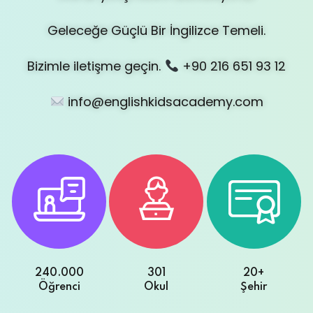
Sign up
Geleceğe Güçlü Bir İngilizce Temeli.
Already have an account?
Sign in
Bizimle iletişme geçin.
+90 216 651 93 12
info@englishkidsacademy.com
240.000
301
20+
Öğrenci
Okul
Şehir