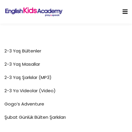
Skip
to
Sign in
Sign up
content
Sign in
Don’t have an account?
Sign up
2-3 Yaş Bültenler
2-3 Yaş Masallar
2-3 Yaş Şarkılar (MP3)
2-3 Ya Videolar (Video)
Lost your password?
Remember me
Gogo’s Adventure
Şubat Günlük Bülten Şarkıları