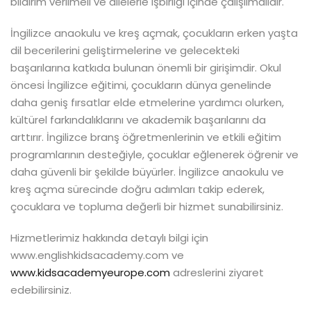
bildirim verilmeli ve ailelerle işbirliği içinde çalışılmalıdır.
İngilizce anaokulu ve kreş açmak, çocukların erken yaşta
dil becerilerini geliştirmelerine ve gelecekteki
başarılarına katkıda bulunan önemli bir girişimdir. Okul
öncesi İngilizce eğitimi, çocukların dünya genelinde
daha geniş fırsatlar elde etmelerine yardımcı olurken,
kültürel farkındalıklarını ve akademik başarılarını da
arttırır. İngilizce branş öğretmenlerinin ve etkili eğitim
programlarının desteğiyle, çocuklar eğlenerek öğrenir ve
daha güvenli bir şekilde büyürler. İngilizce anaokulu ve
kreş açma sürecinde doğru adımları takip ederek,
çocuklara ve topluma değerli bir hizmet sunabilirsiniz.
Hizmetlerimiz hakkında detaylı bilgi için
www.englishkidsacademy.com ve
www.kidsacademyeurope.com
adreslerini ziyaret
edebilirsiniz.