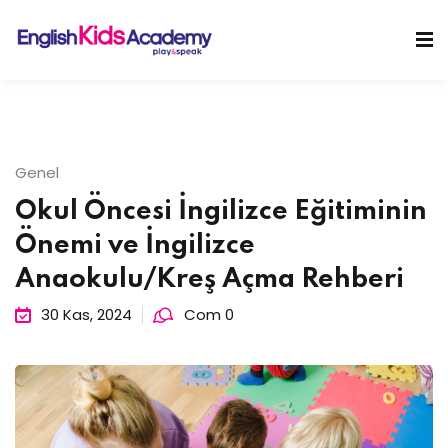
Skip
to
Sign in
Sign up
content
Sign in
Don’t have an account?
Sign up
Genel
Okul Öncesi İngilizce Eğitiminin
Önemi ve İngilizce
Anaokulu/Kreş Açma Rehberi
30 Kas, 2024
Com 0
Lost your password?
Remember me