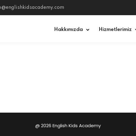
fo@englishkidsacademy.com
Hakkımızda
Hizmetlerimiz
Sign in
Sign up
Sign in
Don’t have an account?
Sign up
@ 2026 English Kids Academy