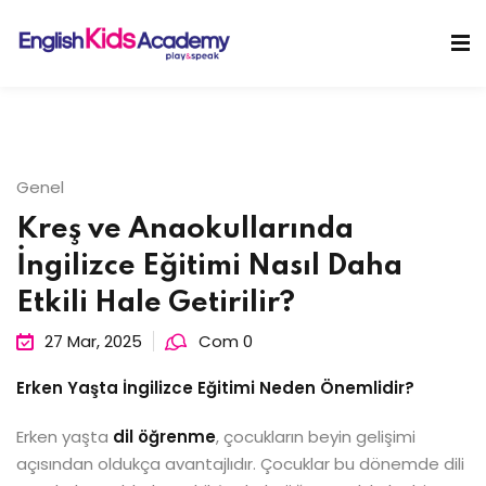
Skip
to
Sign in
Sign up
content
Sign in
Don’t have an account?
Sign up
Genel
Kreş ve Anaokullarında
İngilizce Eğitimi Nasıl Daha
Etkili Hale Getirilir?
27 Mar, 2025
Com 0
Lost your password?
Remember me
Erken Yaşta İngilizce Eğitimi Neden Önemlidir?
Erken yaşta
dil öğrenme
, çocukların beyin gelişimi
açısından oldukça avantajlıdır. Çocuklar bu dönemde dili