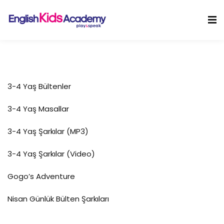
Skip
to
Sign in
Sign up
content
Sign in
Don’t have an account?
Sign up
3-4 Yaş Bültenler
3-4 Yaş Masallar
3-4 Yaş Şarkılar (MP3)
3-4 Yaş Şarkılar (Video)
Lost your password?
Remember me
Gogo’s Adventure
Nisan Günlük Bülten Şarkıları