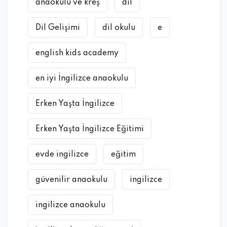
anaokulu ve kreş
dil
Dil Gelişimi
dil okulu
e
english kids academy
en iyi İngilizce anaokulu
Erken Yaşta İngilizce
Erken Yaşta İngilizce Eğitimi
evde ingilizce
eğitim
güvenilir anaokulu
ingilizce
ingilizce anaokulu