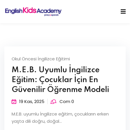
Skip
to
Sign in
Sign up
content
Sign in
Don’t have an account?
Sign up
B
Okul Öncesi İngilizce Eğitimi
l
M.E.B. Uyumlu İngilizce
o
Eğitim: Çocuklar İçin En
g
Güvenilir Öğrenme Modeli
Lost your password?
Remember me
19 Kas, 2025
Com 0
M.E.B. uyumlu İngilizce eğitim, çocukların erken
yaşta dili doğru, doğal...